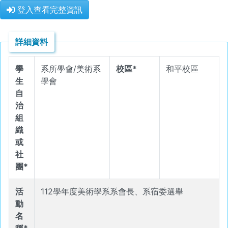
登入查看完整資訊
詳細資料
學
系所學會/美術系
校區*
和平校區
生
學會
自
治
組
織
或
社
團*
活
112學年度美術學系系會長、系宿委選舉
動
名