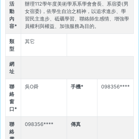
活
辦理112學年度美術學系系學會會長、系宿委(男
動
女宿委)，依學生自治之精神，以追求進步、學
內
習民主進步、砥礪學習、聯絡師生感情、增強學
容*
員權利與權益、加強服務為目的。
類
其它
型
網
址
聯
吳O舜
手機*
098356****
絡
窗
口*
聯
098356****
傳真
絡