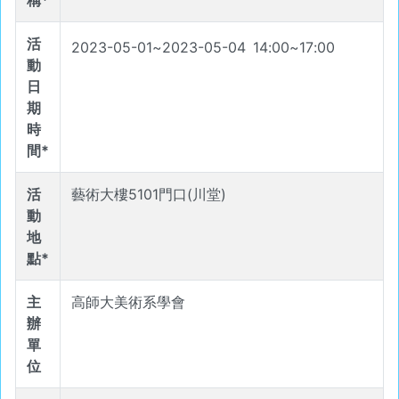
稱*
活
2023-05-01
~
2023-05-04
14
:
00
~
17
:
00
動
日
期
時
間*
活
藝術大樓5101門口(川堂)
動
地
點*
主
高師大美術系學會
辦
單
位