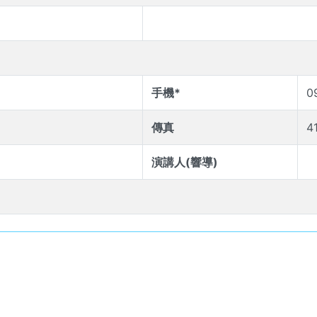
手機*
0
傳真
4
演講人(響導)