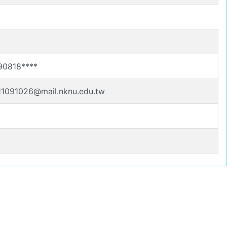
90818****
11091026@mail.nknu.edu.tw