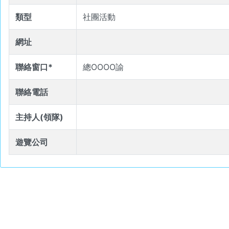
類型
社團活動
網址
聯絡窗口*
總OOOO諭
聯絡電話
主持人(領隊)
遊覽公司