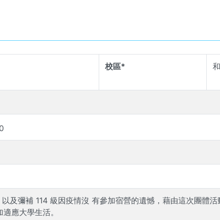
校區*
0
來，以及彌補 114 級因疫情沒 有參加宿營的遺憾，藉由這次團
加適應大學生活。