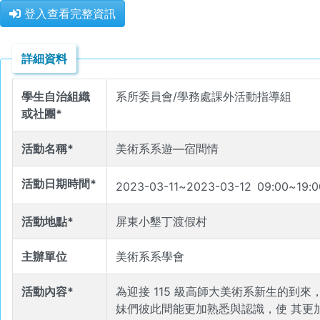
登入查看完整資訊
詳細資料
學生自治組織
系所委員會/學務處課外活動指導組
或社團*
活動名稱*
美術系系遊—宿間情
活動日期時間*
2023-03-11
~
2023-03-12
09
:
00
~
19
:
0
活動地點*
屏東小墾丁渡假村
主辦單位
美術系系學會
活動內容*
為迎接 115 級高師大美術系新生的到
妹們彼此間能更加熟悉與認識，使 其更