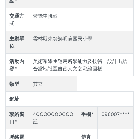
點*
交通方
遊覽車接駁
式
主辦單
雲林縣東勢鄉明倫國民小學
位
活動內
美術系學生運用所學能力及技術，設計出結
容*
合當地社區自然人文之彩繪圖樣
類型
其它
網址
聯絡窗
4OOOOOOOOOO
手機*
096007****
口*
廷
聯絡電
傳真