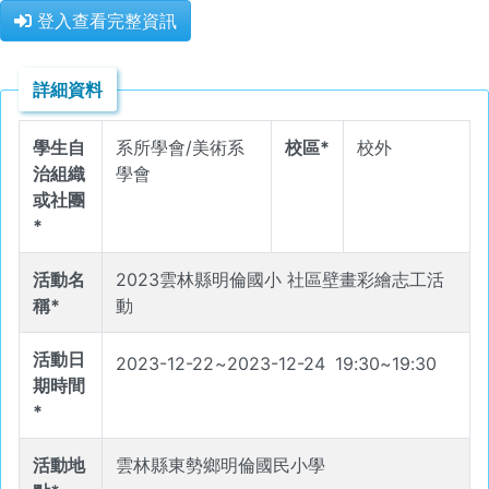
登入查看完整資訊
詳細資料
學生自
系所學會/美術系
校區*
校外
治組織
學會
或社團
*
活動名
2023雲林縣明倫國小 社區壁畫彩繪志工活
稱*
動
活動日
2023-12-22
~
2023-12-24
19
:
30
~
19
:
30
期時間
*
活動地
雲林縣東勢鄉明倫國民小學