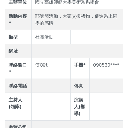
主辦單位
國立高雄師範大學美術系系學會
活動內容
耶誕節活動，大家交換禮物，促進系上同
*
學的感情
類型
社團活動
網址
聯絡窗口
傅O誠
手機*
090530****
*
聯絡電話
傳真
主持人
演講
(領隊)
人(響
導)
遊覽公司