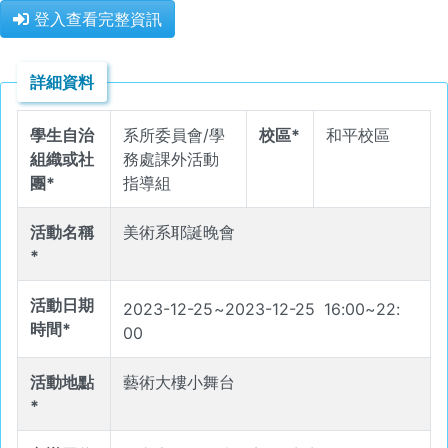
登入查看完整資訊
詳細資料
學生自治
系所委員會/學
校區*
和平校區
組織或社
務處課外活動
團*
指導組
活動名稱
美術系耶誕晚會
*
活動日期
2023-12-25
~
2023-12-25
16
:
00
~
22
:
時間*
00
活動地點
藝術大樓小舞台
*