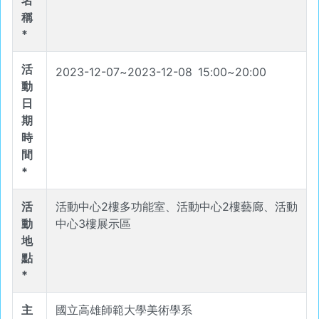
名
稱
*
活
2023-12-07
~
2023-12-08
15
:
00
~
20
:
00
動
日
期
時
間
*
活
活動中心2樓多功能室、活動中心2樓藝廊、活動
動
中心3樓展示區
地
點
*
主
國立高雄師範大學美術學系