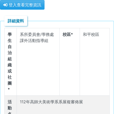
登入查看完整資訊
詳細資料
學
系所委員會/學務處
校區*
和平校區
生
課外活動指導組
自
治
組
織
或
社
團
*
活
112年⾼師⼤美術學系系展複審佈展
動