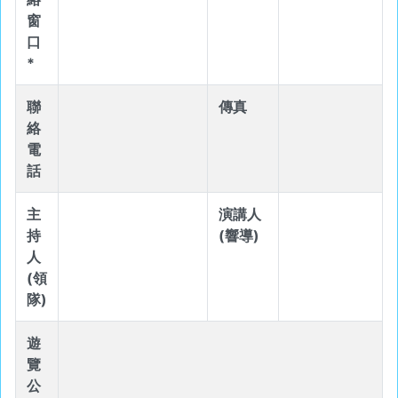
窗
口
*
聯
傳真
絡
電
話
主
演講人
持
(響導)
人
(領
隊)
遊
覽
公