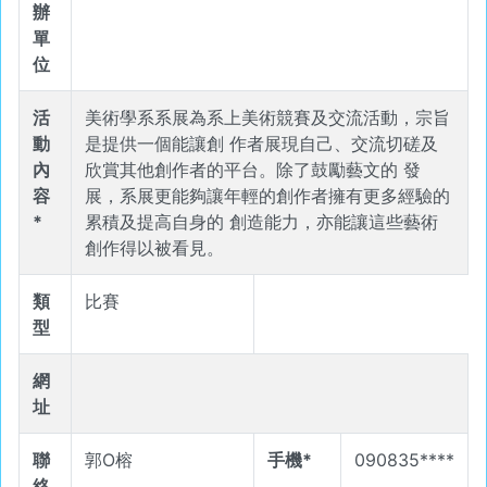
辦
單
位
活
美術學系系展為系上美術競賽及交流活動，宗旨
動
是提供一個能讓創 作者展現自己、交流切磋及
內
欣賞其他創作者的平台。除了鼓勵藝文的 發
容
展，系展更能夠讓年輕的創作者擁有更多經驗的
*
累積及提高自身的 創造能力，亦能讓這些藝術
創作得以被看見。
類
比賽
型
網
址
聯
郭O榕
手機*
090835****
絡