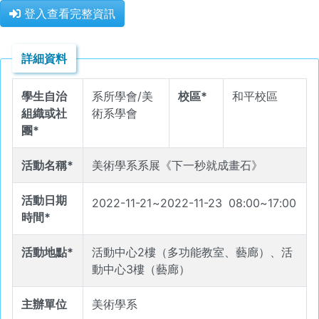
登入查看完整資訊
詳細資料
學生自治
系所學會/美
校區*
和平校區
組織或社
術系學會
團*
活動名稱*
美術學系系展《下一秒就成畫石》
活動日期
2022-11-21
~
2022-11-23
08
:
00
~
17
:
00
時間*
活動地點*
活動中心2樓（多功能教室、藝廊）、活
動中心3樓（藝廊）
主辦單位
美術學系