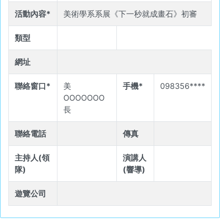
活動內容*
美術學系系展《下一秒就成畫石》初審
類型
網址
聯絡窗口*
美
手機*
098356****
OOOOOOO
長
聯絡電話
傳真
主持人(領
演講人
隊)
(響導)
遊覽公司