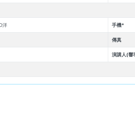
O洋
手機*
傳真
演講人(響