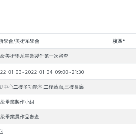
所學會/美術系學會
校區*
11級美術學系畢業製作第一次審查
22-01-03
~
2022-01-04
09
:
00
~
21
:
30
動中心二樓多功能室,二樓藝廊,三樓長廊
11級畢業製作小組
11級畢業展作品審查
它