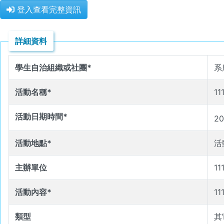
登入查看完整資訊
詳細資料
學生自治組織或社團*
系
活動名稱*
1
活動日期時間*
20
活動地點*
活
主辦單位
1
活動內容*
1
類型
其