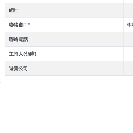
網址
聯絡窗口*
李
聯絡電話
主持人(領隊)
遊覽公司