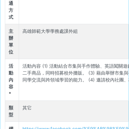
通
方
式
主
高雄師範大學學務處課外組
辦
單
位
活
活動內容 (1) 活動結合市集與手作體驗、英語闖關遊戲搭
動
二手商品，同時招募校外攤販。 (3) 藉由舉辦市
內
同學交流與跨領域學習的能力。 (4) 邀請校內社
容
*
類
其它
型
網
https://www.facebook.com/%E9%AB%98%