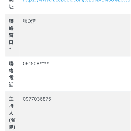
址
聯
張O潔
絡
窗
口
*
聯
091508****
絡
電
話
主
0977036875
持
人
(領
隊)