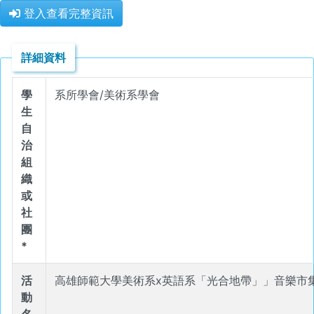
登入查看完整資訊
詳細資料
學
系所學會/美術系學會
生
自
治
組
織
或
社
團
*
活
高雄師範大學美術系x英語系「光合地帶」」音樂市
動