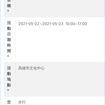
名
稱
*
活
2021-05-22
~
2021-05-23
10
:
00
~
17
:
00
動
日
期
時
間
*
活
高雄市文化中心
動
地
點
*
交
步行