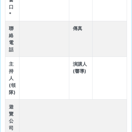
口
*
聯
傳真
絡
電
話
主
演講人
持
(響導)
人
(領
隊)
遊
覽
公
司