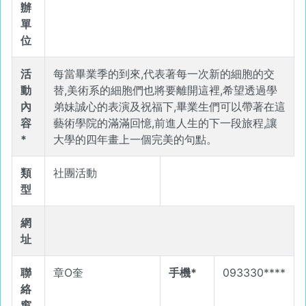
辦
單
位
活
每當畢業季的到來,代表著每一次新的細胞的交
動
替,美術系的細胞們也將要離開這裡,希望透過學
內
弟妹誠心的表演及祝福下,畢業生們可以帶著在這
容
藝術學院的滿滿回憶,前進人生的下一段旅程,讓
*
大學的四年畫上一個完美的句點。
類
社團活動
型
網
址
聯
章O奎
手機*
093330****
絡
窗