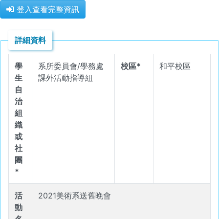
登入查看完整資訊
詳細資料
學
系所委員會/學務處
校區*
和平校區
生
課外活動指導組
自
治
組
織
或
社
團
*
活
2021美術系送舊晚會
動