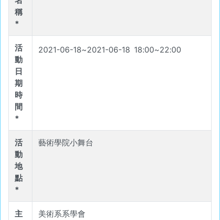
名
稱
*
活
2021-06-18
~
2021-06-18
18
:
00
~
22
:
00
動
日
期
時
間
*
活
藝術學院小舞台
動
地
點
*
主
美術系系學會