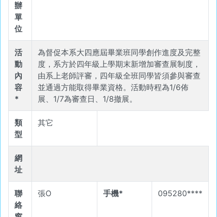
辦
單
位
活
為督促本系大四應屆畢業班同學創作進度及完整
動
度，系方於四年級上學期末新增加審查展制度，
內
由系上老師評審，四年級全班同學皆須參與審查
容
並通過方能取得畢業資格。活動時程為1/6佈
*
展、1/7為審查日、1/8撤展。
類
其它
型
網
址
聯
張O
手機*
095280****
絡
窗