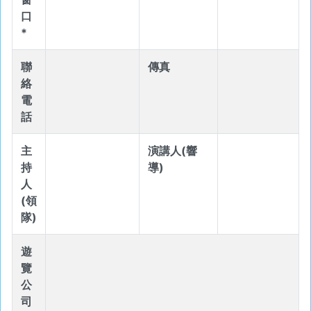
口
*
聯
傳真
絡
電
話
主
演講人(響
持
導)
人
(領
隊)
遊
覽
公
司