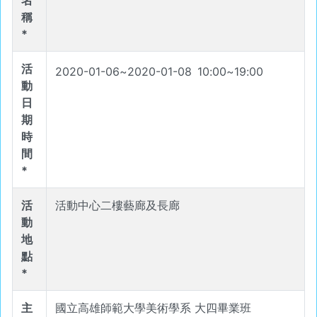
名
稱
*
活
2020-01-06
~
2020-01-08
10
:
00
~
19
:
00
動
日
期
時
間
*
活
活動中心二樓藝廊及長廊
動
地
點
*
主
國立高雄師範大學美術學系 大四畢業班