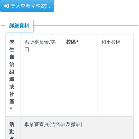
登入查看完整資訊
詳細資料
學
系所委員會/美
校區*
和平校區
生
四
自
治
組
織
或
社
團
*
活
畢業審查展(含佈展及撤展)
動