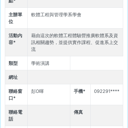
點*
主辦單
軟體工程與管理學系學會
位
活動內
藉由這次的軟體工程體驗營推廣軟體系及資
容*
訊相關趨勢，並提供實作課程、促進系上交
流
類型
學術演講
網址
聯絡窗
彭O暉
手機*
092291****
口*
聯絡電
傳真
話