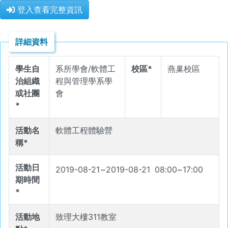
登入查看完整資訊
詳細資料
學生自
系所學會/軟體工
校區*
燕巢校區
治組織
程與管理學系學
或社團
會
*
活動名
軟體工程體驗營
稱*
活動日
2019-08-21
~
2019-08-21
08
:
00
~
17
:
00
期時間
*
活動地
致理大樓311教室