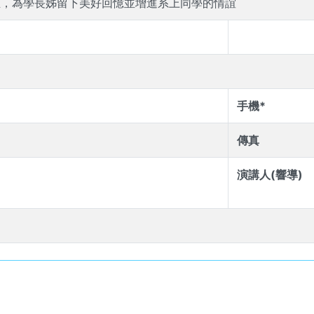
至，為學長姊留下美好回憶並增進系上同學的情誼
手機*
傳真
演講人(響導)