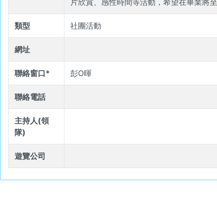
片欣賞、感性時間等活動，希望在畢業將
類型
社團活動
網址
聯絡窗口*
彭O暉
聯絡電話
主持人(領
隊)
遊覽公司