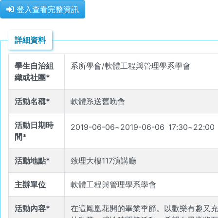
登入查看完整資訊
詳細資料
學生自治組
系所學會/軟體工程與管理學系學會
織或社團*
活動名稱*
軟體系送舊晚會
活動日期時
2019-06-06
~
2019-06-06
17
:
30
~
22
:
00
間*
活動地點*
致理大樓117演講廳
主辦單位
軟體工程與管理學系學會
活動內容*
在這鳳凰花開的畢業季節。以歡樂有趣又