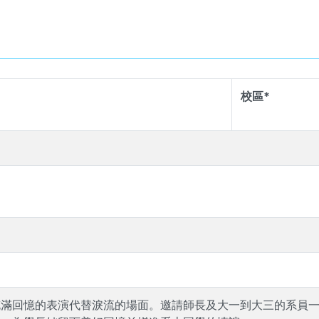
校區*
充滿回憶的表演代替淚流的場面。邀請師長及大一到大三的系員