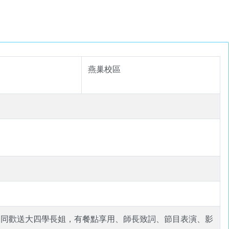
燕巢校區
一同歡送大四學長姐，有餐點享用、師長致詞、節目表演、影