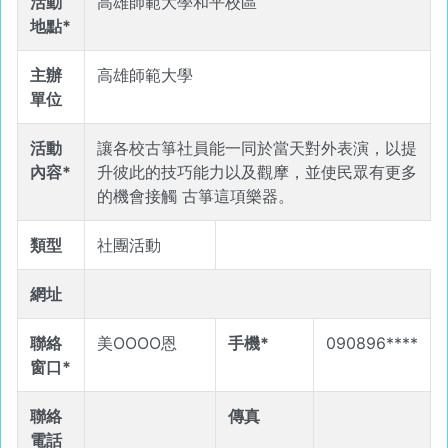
活動
高雄師範大學和平校區
地點*
主辦
高雄師範大學
單位
活動
讓各校古箏社員能一同於當天對外表演，以提
內容*
升彼此的技巧能力以及觀摩，並使民眾有更多
的機會接觸 古箏這項樂器。
類型
社團活動
網址
聯絡
美OOOO恩
手機*
090896****
窗口*
聯絡
傳真
電話