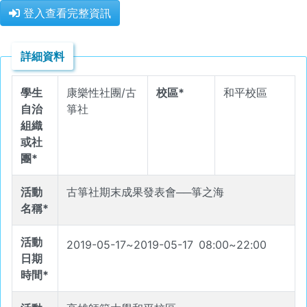
登入查看完整資訊
詳細資料
學生
康樂性社團/古
校區*
和平校區
自治
箏社
組織
或社
團*
活動
古箏社期末成果發表會──箏之海
名稱*
活動
2019-05-17
~
2019-05-17
08
:
00
~
22
:
00
日期
時間*