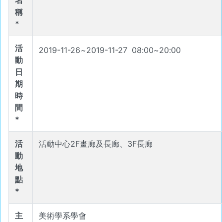
名
稱
*
活
2019-11-26
~
2019-11-27
08
:
00
~
20
:
00
動
日
期
時
間
*
活
活動中心2F畫廊及長廊、3F長廊
動
地
點
*
主
美術學系學會