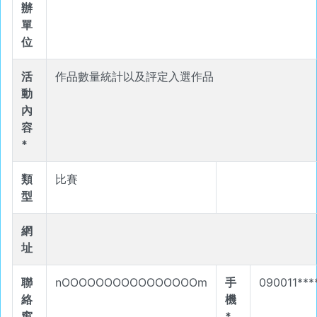
辦
單
位
活
作品數量統計以及評定入選作品
動
內
容
*
類
比賽
型
網
址
聯
nOOOOOOOOOOOOOOOOm
手
090011***
絡
機
窗
*