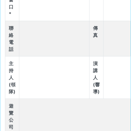
口
*
聯
傳
絡
真
電
話
主
演
持
講
人
人
(領
(響
隊)
導)
遊
覽
公
司