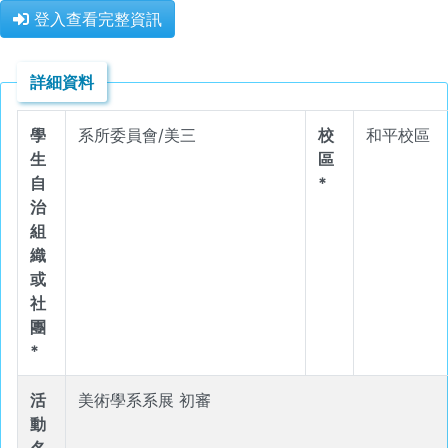
登入查看完整資訊
詳細資料
學
系所委員會/美三
校
和平校區
生
區
自
*
治
組
織
或
社
團
*
活
美術學系系展 初審
動