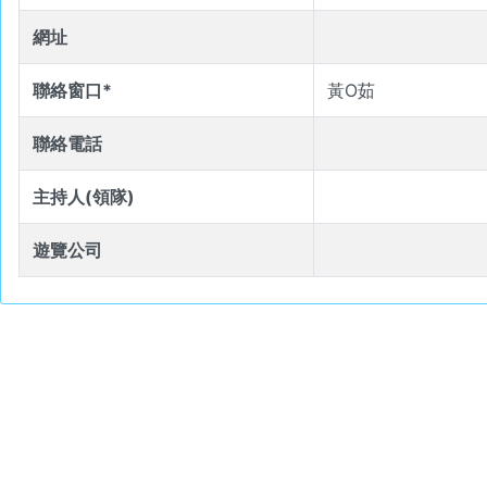
網址
聯絡窗口*
黃O茹
聯絡電話
主持人(領隊)
遊覽公司