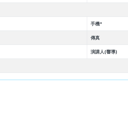
手機*
傳真
演講人(響導)