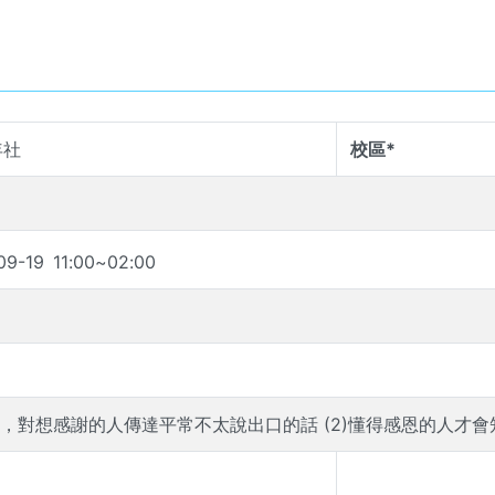
年社
校區*
09-19
11
:
00
~
02
:
00
情，對想感謝的人傳達平常不太說出口的話 (2)懂得感恩的人才