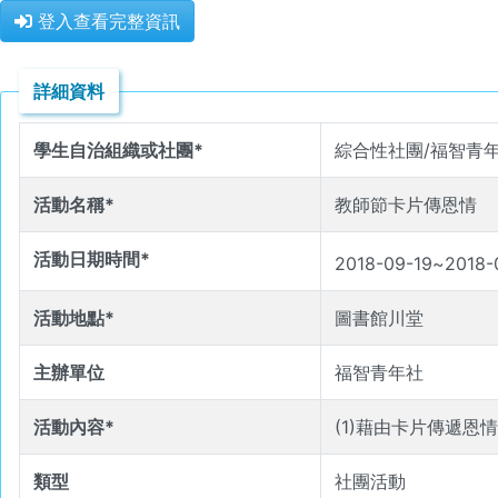
登入查看完整資訊
詳細資料
學生自治組織或社團*
綜合性社團/福智青
活動名稱*
教師節卡片傳恩情
活動日期時間*
2018-09-19
~
2018-
活動地點*
圖書館川堂
主辦單位
福智青年社
活動內容*
(1)藉由卡片傳遞恩
類型
社團活動