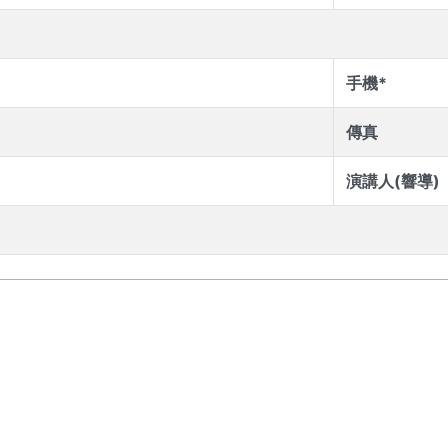
手機*
傳真
演講人(響導)