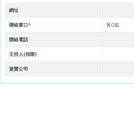
網址
聯絡窗口*
黃O茹
聯絡電話
主持人(領隊)
遊覽公司