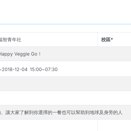
福智青年社
校區*
ppy Veggie Go！
~
2018-12-04
15
:
00
~
07
:
30
動、讓大家了解到你選擇的一餐也可以幫助到地球及身旁的人