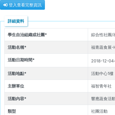
登入查看完整資訊
詳細資料
學生自治組織或社團*
綜合性社團/
活動名稱*
福青蔬食展-Ha
活動日期時間*
2018-12-04
活動地點*
活動中心1樓
主辦單位
福智青年社
活動內容*
響應蔬食活
類型
社團活動