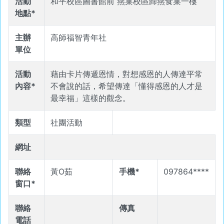
活動
和平校區圖書館前 燕巢校區歸燕食巢一樓
地點*
主辦
高師福智青年社
單位
活動
藉由卡片傳遞恩情，對想感恩的人傳達平常
內容*
不會說的話，希望傳達「懂得感恩的人才是
最幸福」這樣的觀念。
類型
社團活動
網址
聯絡
黃O茹
手機*
097864****
窗口*
聯絡
傳真
電話