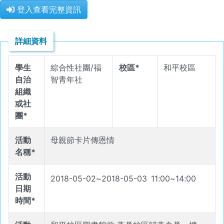
登入查看完整資訊
詳細資料
學生
綜合性社團/福
校區*
和平校區
自治
智青年社
組織
或社
團*
活動
母親節卡片傳恩情
名稱*
活動
2018-05-02
~
2018-05-03
11
:
00
~
14
:
00
日期
時間*