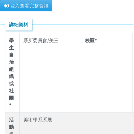
登入查看完整資訊
詳細資料
學
系所委員會/美三
校區*
生
自
治
組
織
或
社
團
*
活
美術學系系展
動