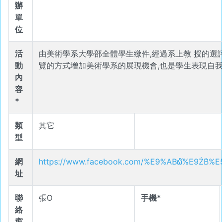
辦
單
位
活
由美術學系大學部全體學生繳件,經過系上教 授的選評
動
覽的方式增加美術學系的展現機會,也是學生表現自
內
容
*
類
其它
型
網
https://www.facebook.com/%E9%AB໖%E9ŻB່
址
聯
張O
手機*
絡
窗