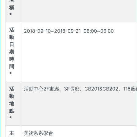
名
稱
*
活
2018-09-10
~
2018-09-21
08
:
00
~
06
:
00
動
日
期
時
間
*
活
活動中心2F畫廊、3F長廊、CB201&CB202、116
動
地
點
*
主
美術系系學會