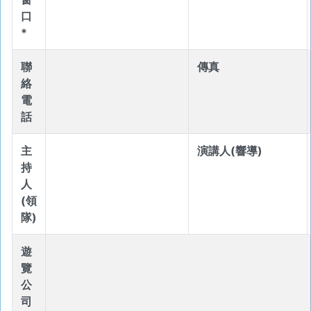
口
*
聯
傳真
絡
電
話
主
演講人(響導)
持
人
(領
隊)
遊
覽
公
司