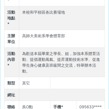
*
活動
本校和平校區各比賽場地
地點
*
主辦
高師大美術系學會體育部
單位
活動
為歡送本屆畢業之學長、姐，加強本系體育活
內容
動、提倡運動風氣、提昇運動技術水準、促進
*
學生身心健康及班級間之交流，特舉辦本活
動。
類型
其它
網址
聯絡
吳O勳
手機*
095633****