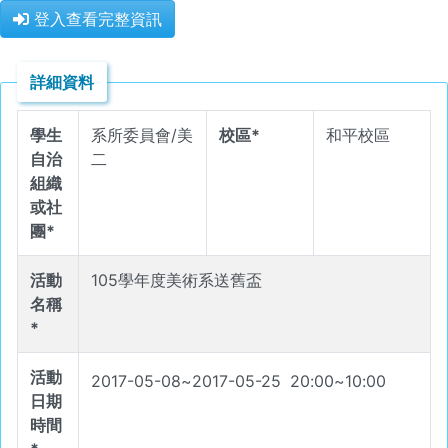
登入查看完整資訊
詳細資料
學生
系所委員會/美
校區*
和平校區
自治
二
組織
或社
團*
活動
105學年度美術系送舊盃
名稱
*
活動
2017-05-08
~
2017-05-25
20
:
00
~
10
:
00
日期
時間