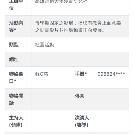
主辦單
高雄師範大學漫畫研究社
位
活動內
每學期固定之影展，播映有教育正面意義
容*
之動畫影片並推廣動畫正向發展。
類型
社團活動
網址
聯絡窗
蘇O慈
手機*
098824****
口*
聯絡電
傳真
話
主持人
演講人
(領隊)
(響導)