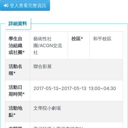
登入查看完整資訊
詳細資料
學生自
藝術性社
校區*
和平校區
治組織
團/ACGN交流
或社團*
社
活動名
聯合影展
稱*
活動日
2017-05-13
~
2017-05-13
13
:
00
~
04
:
30
期時間*
活動地
文學院小劇場
點*