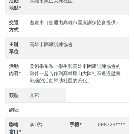
活動
高雄市鳳山大陳社區
地點*
交通
遊覽車（交通由高雄市團康訓練協會提供）
方式
主辦
高雄市團康訓練協會
單位
活動
美術學系系上學生和高雄市團康訓練協會的
內容*
夥伴一起合作到高雄鳳山大陳社區透過壁畫
彩繪的活動幫助社區的美化。
類型
其它
網址
聯絡
李O羚
手機*
098726****
窗口*