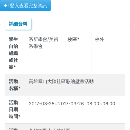
登入查看完整資訊
詳細資料
學生
系所學會/美術
校區*
校外
自治
系學會
組織
或社
團*
活動
高雄鳳山大陳社區彩繪壁畫活動
名稱*
活動
2017-03-25
~
2017-03-26
08
:
00
~
06
:
00
日期
時間*