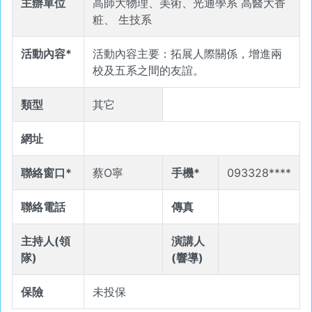
主辦單位
高師大物理、美術、光通學系 高醫大香
粧、 生技系
活動內容*
活動內容主要：拓展人際關係，增進兩
校及五系之間的友誼。
類型
其它
網址
聯絡窗口*
蔡O寧
手機*
093328****
聯絡電話
傳真
主持人(領
演講人
隊)
(響導)
保險
未投保