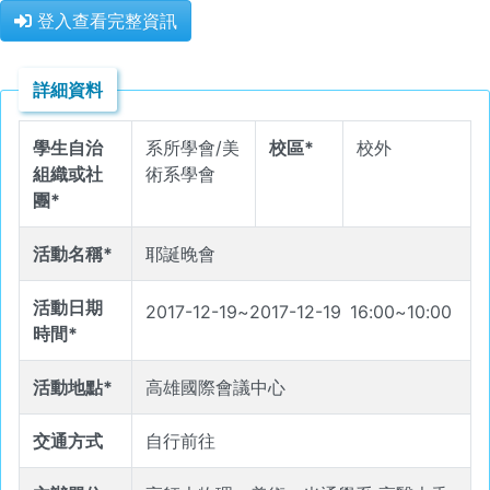
登入查看完整資訊
詳細資料
學生自治
系所學會/美
校區*
校外
組織或社
術系學會
團*
活動名稱*
耶誕晚會
活動日期
2017-12-19
~
2017-12-19
16
:
00
~
10
:
00
時間*
活動地點*
高雄國際會議中心
交通方式
自行前往