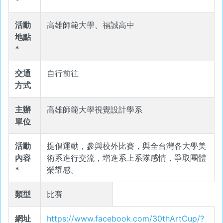
*
活動
高雄師範大學、福誠高中
地點
*
交通
自行前往
方式
主辦
高雄師範大學視覺設計學系
單位
活動
提倡運動，參與校外比賽，與全台灣各大學美
內容
術系進行交流，增進系上系隊感情，爭取團體
*
榮耀感。
類型
比賽
網址
https://www.facebook.com/30thArtCup/?