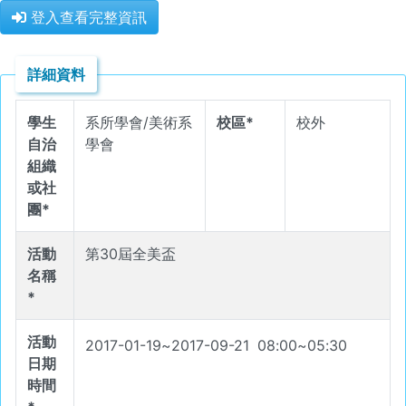
登入查看完整資訊
詳細資料
學生
系所學會/美術系
校區*
校外
自治
學會
組織
或社
團*
活動
第30屆全美盃
名稱
*
活動
2017-01-19
~
2017-09-21
08
:
00
~
05
:
30
日期
時間