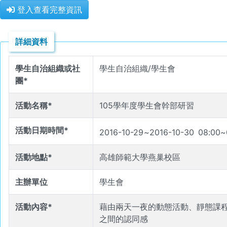
登入查看完整資訊
詳細資料
學生自治組織或社
學生自治組織/學生會
團*
活動名稱*
105學年度學生會幹部研習
活動日期時間*
2016-10-29
~
2016-10-30
08
:
00
~
活動地點*
高雄師範大學燕巢校區
主辦單位
學生會
活動內容*
藉由兩天一夜的動態活動、靜態課
之間的認同感