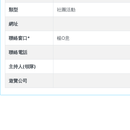
類型
社團活動
網址
聯絡窗口*
楊O意
聯絡電話
主持人(領隊)
遊覽公司