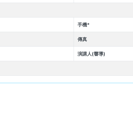
手機*
傳真
演講人(響導)