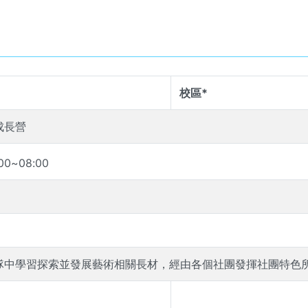
校區*
成長營
00
~
08
:
00
隊中學習探索並發展藝術相關長材，經由各個社團發揮社團特色