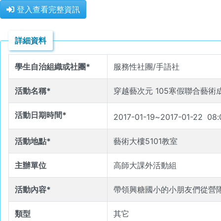
登入查看完整資訊
詳細資料
學生自治組織或社團*
服務性社團/手語社
活動名稱*
穿越藝次元 105寒假聯合藝術
活動日期時間*
2017-01-19
~
2017-01-22
08
:
活動地點*
藝術大樓5101教室
主辦單位
高師大課外活動組
活動內容*
帶領興糖國小的小朋友們從營
類型
其它