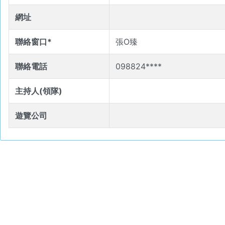
網址
聯絡窗口*
張O臻
聯絡電話
098824****
主持人(領隊)
遊覽公司