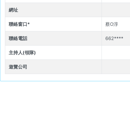
網址
聯絡窗口*
蔡O淳
聯絡電話
662****
主持人(領隊)
遊覽公司