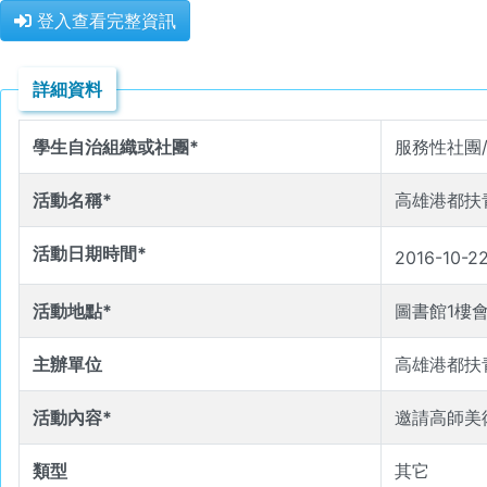
登入查看完整資訊
詳細資料
學生自治組織或社團*
服務性社團
活動名稱*
活動日期時間*
2016-10-2
活動地點*
圖書館1樓
主辦單位
高雄港都扶
活動內容*
邀請高師美
類型
其它