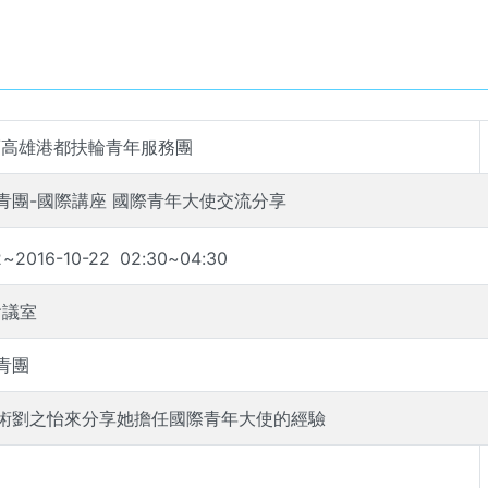
/高雄港都扶輪青年服務團
高雄港都扶青團-國際講座 國際青年大使交流分享
2
~
2016-10-22
02
:
30
~
04
:
30
會議室
青團
術劉之怡來分享她擔任國際青年大使的經驗