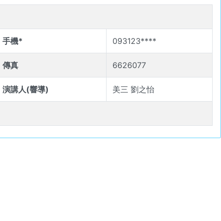
手機*
093123****
傳真
6626077
演講人(響導)
美三 劉之怡