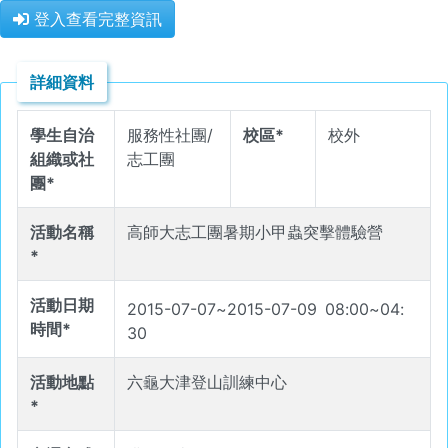
登入查看完整資訊
詳細資料
學生自治
服務性社團/
校區*
校外
組織或社
志工團
團*
活動名稱
高師大志工團暑期小甲蟲突擊體驗營
*
活動日期
2015-07-07
~
2015-07-09
08
:
00
~
04
:
時間*
30
活動地點
六龜大津登山訓練中心
*