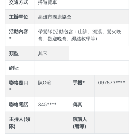
交通方式
搭遊覽車
主辦單位
高雄市團康協會
活動內容
帶營隊(活動包含：山訓、溯溪、營火晚
*
會、歡迎晚會、繩結教學等)
類型
其它
網址
聯絡窗口
陳O瑄
手機*
097573****
*
聯絡電話
345****
傳真
主持人(領
演講人
隊)
(響導)