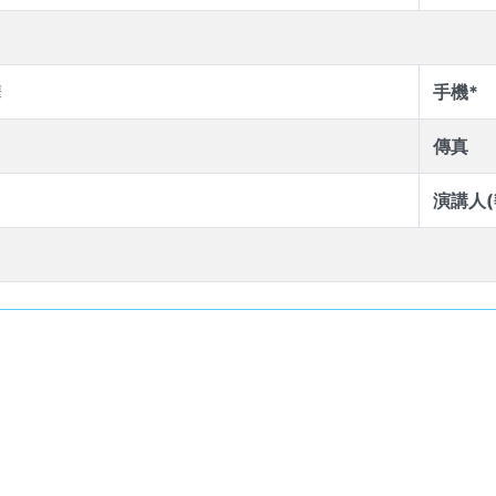
樺
手機*
傳真
演講人(