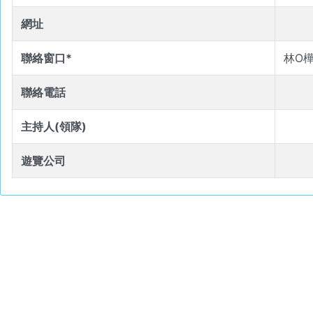
網址
聯絡窗口*
林O
聯絡電話
主持人(領隊)
遊覽公司