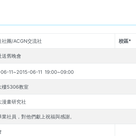
社團/ACGN交流社
校區*
社送舊晚會
-06-11
~
2015-06-11
19
:
00
~
09
:
00
樓5306教室
大漫畫研究社
畢業社員，對他們獻上祝福與感謝。
會