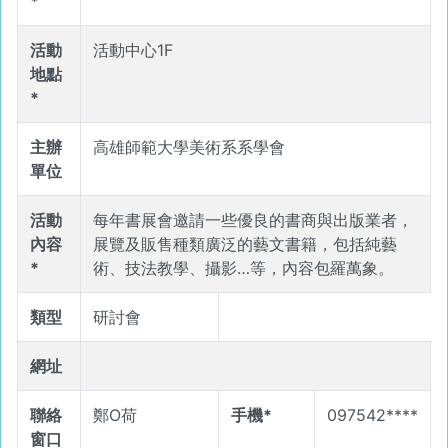
*
活動
活動中心1F
地點
*
主辦
高雄師範大學美術系系學會
單位
活動
每年書展會邀請一些優良的書商與出版業者，
內容
展覽及販售種類廣泛的藝文書籍，包括純藝
*
術、技法教學、攝影…等，內容包羅萬象。
類型
研討會
網址
聯絡
鄭O荷
手機*
097542****
窗口