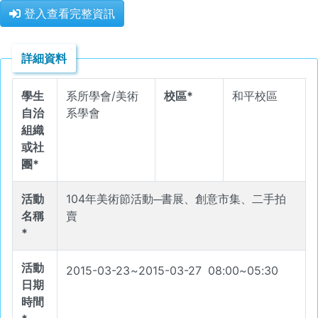
登入查看完整資訊
詳細資料
學生
系所學會/美術
校區*
和平校區
自治
系學會
組織
或社
團*
活動
104年美術節活動─書展、創意市集、二手拍
名稱
賣
*
活動
2015-03-23
~
2015-03-27
08
:
00
~
05
:
30
日期
時間