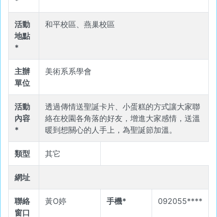
*
活動
和平校區、燕巢校區
地點
*
主辦
美術系系學會
單位
活動
透過傳情送聖誕卡片、小蛋糕的方式讓大家聯
內容
絡在校園各角落的好友，增進大家感情，送溫
*
暖到想關心的人手上，為聖誕節加溫。
類型
其它
網址
聯絡
黃O婷
手機*
092055****
窗口