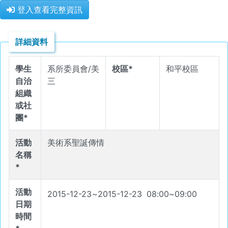
登入查看完整資訊
詳細資料
學生
系所委員會/美
校區*
和平校區
自治
三
組織
或社
團*
活動
美術系聖誕傳情
名稱
*
活動
2015-12-23
~
2015-12-23
08
:
00
~
09
:
00
日期
時間