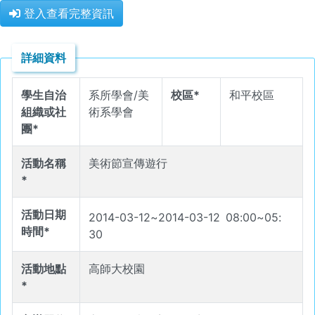
登入查看完整資訊
詳細資料
學生自治
系所學會/美
校區*
和平校區
組織或社
術系學會
團*
活動名稱
美術節宣傳遊行
*
活動日期
2014-03-12
~
2014-03-12
08
:
00
~
05
:
時間*
30
活動地點
高師大校園
*