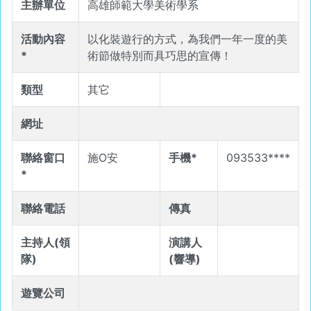
主辦單位
高雄師範大學美術學系
活動內容
以化裝遊行的方式，為我們一年一度的美
*
術節做特別而具巧思的宣傳！
類型
其它
網址
聯絡窗口
施O安
手機*
093533****
*
聯絡電話
傳真
主持人(領
演講人
隊)
(響導)
遊覽公司