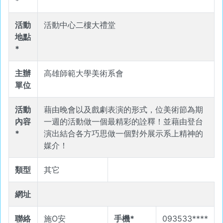
*
活動
活動中心二樓大禮堂
地點
*
主辦
高雄師範大學美術系會
單位
活動
藉由晚會以及戲劇表演的形式，位美術節為期
內容
一週的活動做一個最精彩的詮釋！並藉由登台
*
演出結合各方巧思做一個對外展示系上精神的
媒介！
類型
其它
網址
聯絡
施O安
手機*
093533****