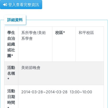
登入查看完整資訊
詳細資料
學生
系所學會/美術
校區*
和平校區
自治
系學會
組織
或社
團*
活動
美術節晚會
名稱
*
活動
2014-03-28
~
2014-03-28
13
:
00
~
10
:
00
日期
時間