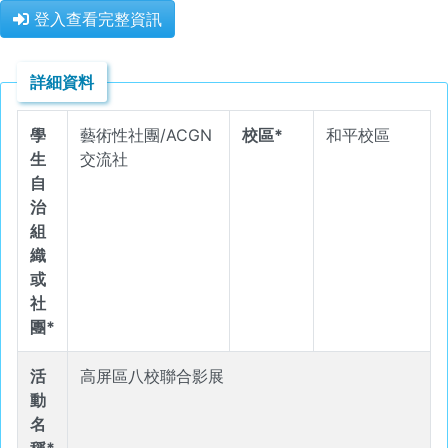
登入查看完整資訊
詳細資料
學
藝術性社團/ACGN
校區*
和平校區
生
交流社
自
治
組
織
或
社
團*
活
高屏區八校聯合影展
動
名