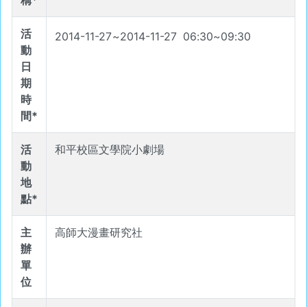
稱*
活
2014-11-27
~
2014-11-27
06
:
30
~
09
:
30
動
日
期
時
間*
活
和平校區文學院小劇場
動
地
點*
主
高師大漫畫研究社
辦
單
位