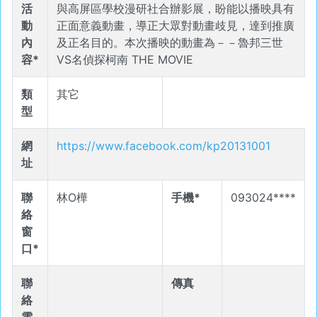
活
與高屏區學校漫研社合辦影展，盼能以播映具有
動
正面意義動畫，導正大眾對動畫歧見，達到推廣
內
及正名目的。本次播映的動畫為－－魯邦三世
容*
VS名偵探柯南 THE MOVIE
類
其它
型
網
https://www.facebook.com/kp20131001
址
聯
林O樺
手機*
093024****
絡
窗
口*
聯
傳真
絡