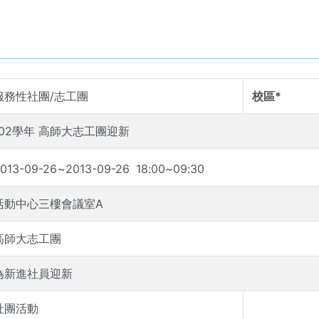
服務性社團/志工團
校區*
102學年 高師大志工團迎新
013-09-26
~
2013-09-26
18
:
00
~
09
:
30
活動中心三樓會議室A
高師大志工團
為新進社員迎新
社團活動