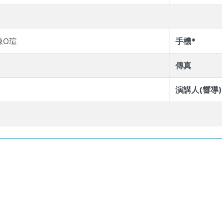
陳O瑄
手機*
傳真
演講人(響導)