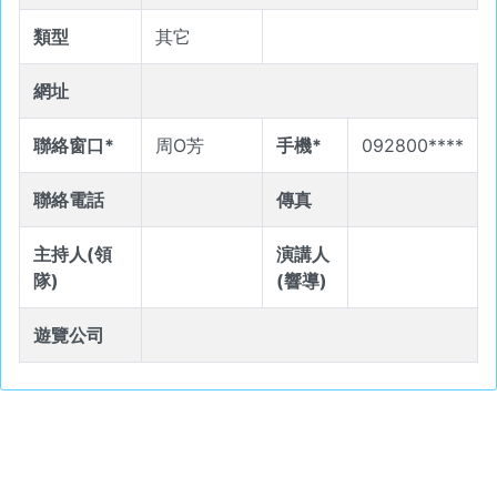
類型
其它
網址
聯絡窗口*
周O芳
手機*
092800****
聯絡電話
傳真
主持人(領
演講人
隊)
(響導)
遊覽公司