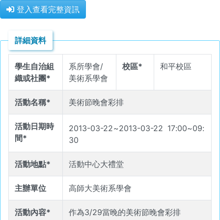
登入查看完整資訊
詳細資料
學生自治組
系所學會/
校區*
和平校區
織或社團*
美術系學會
活動名稱*
美術節晚會彩排
活動日期時
2013-03-22
~
2013-03-22
17
:
00
~
09
:
間*
30
活動地點*
活動中心大禮堂
主辦單位
高師大美術系學會
活動內容*
作為3/29當晚的美術節晚會彩排