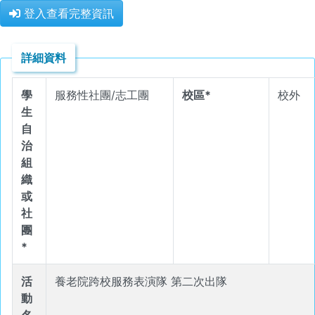
登入查看完整資訊
詳細資料
學
服務性社團/志工團
校區*
校外
生
自
治
組
織
或
社
團
*
活
養老院跨校服務表演隊 第二次出隊
動