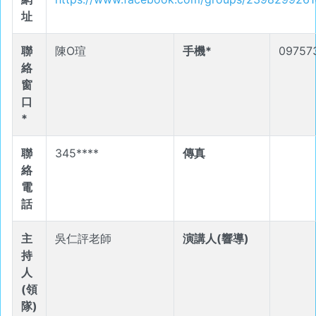
址
聯
陳O瑄
手機*
09757
絡
窗
口
*
聯
345****
傳真
絡
電
話
主
吳仁評老師
演講人(響導)
持
人
(領
隊)