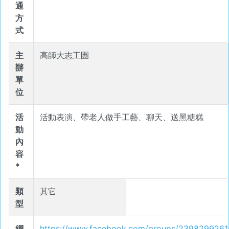
通
方
式
主
高師大志工團
辦
單
位
活
活動表演、帶老人做手工藝、聊天、送黑糖糕
動
內
容
*
類
其它
型
網
https://www.facebook.com/groups/239829926