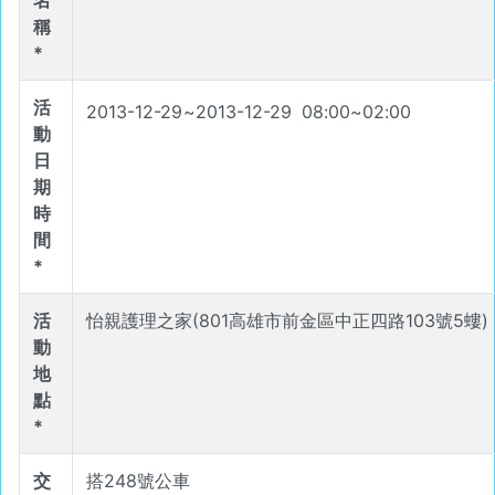
名
稱
*
活
2013-12-29
~
2013-12-29
08
:
00
~
02
:
00
動
日
期
時
間
*
活
怡親護理之家(801高雄市前金區中正四路103號5螻)
動
地
點
*
交
搭248號公車