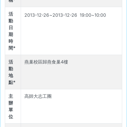
稱*
活
2013-12-26
~
2013-12-26
19
:
00
~
10
:
00
動
日
期
時
間*
活
燕巢校區歸燕食巢4樓
動
地
點*
主
高師大志工團
辦
單
位