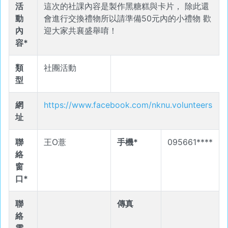
活
這次的社課內容是製作黑糖糕與卡片， 除此還
動
會進行交換禮物所以請準備50元內的小禮物 歡
內
迎大家共襄盛舉唷！
容*
類
社團活動
型
網
https://www.facebook.com/nknu.volunteers
址
聯
王O薏
手機*
095661****
絡
窗
口*
聯
傳真
絡