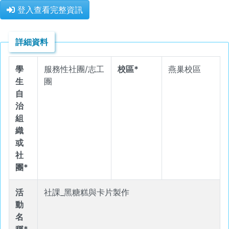
登入查看完整資訊
詳細資料
學
服務性社團/志工
校區*
燕巢校區
生
團
自
治
組
織
或
社
團*
活
社課_黑糖糕與卡片製作
動
名