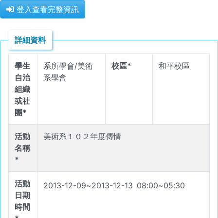
登入查看完整資訊
詳細資料
學生
系所學會/美術
校區*
和平校區
自治
系學會
組織
或社
團*
活動
美術系１０２年度傳情
名稱
*
活動
2013-12-09
~
2013-12-13
08
:
00
~
05
:
30
日期
時間