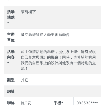
*
活動
蘭苑樓下
地點
*
主辦
國立高雄師範大學美術系學會
單位
活動
藉由傳情活動的舉辦，提供系上學生能有展現
內容
自己創意與設計的機會！同時，也希望能夠用
*
我們的自己系上的設計與他系有一個特別的交
流！
類型
其它
網址
聯絡
施O安
手機*
093533****