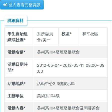
登入查看完整資訊
詳細資料
學生自治組
系所委員
校區*
和平校區
織或社團*
會/美一
活動名稱*
美術系104級班級展覽會
活動日期時
2012-05-04
~
2012-05-11
08
:
00
~
09
間*
:
00
活動地點*
活動中心2.3樓展示區
主辦單位
美術系104級
活動內容*
美術系104級班級展覽會及開幕茶會