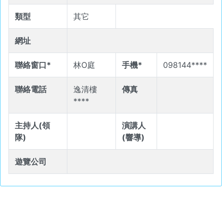
類型
其它
網址
聯絡窗口*
林O庭
手機*
098144****
聯絡電話
逸清樓
傳真
****
主持人(領
演講人
隊)
(響導)
遊覽公司