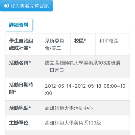
登入查看完整資訊
詳細資料
學生自治組
系所委員
校區*
和平校區
織或社團*
會/美二
活動名稱*
國立高雄師範大學美術系103級班展
「口是口」
活動日期時
2012-05-14
~
2012-05-18
08
:
00
~
10
間*
:
00
活動地點*
高雄師範大學活動中心
主辦單位
高雄師範大學美術系103級