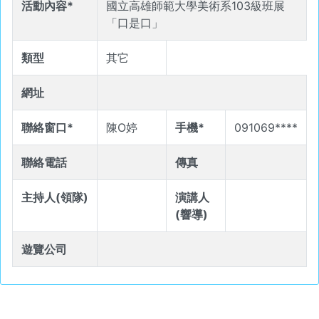
活動內容*
國立高雄師範大學美術系103級班展
「口是口」
類型
其它
網址
聯絡窗口*
陳O婷
手機*
091069****
聯絡電話
傳真
主持人(領隊)
演講人
(響導)
遊覽公司