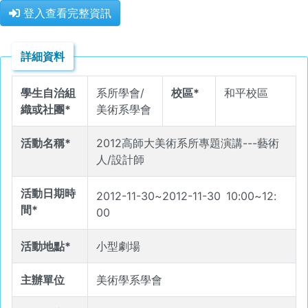
登入查看完整資訊
詳細資料
學生自治組
系所學會/
校區*
和平校區
織或社團*
美術系學會
活動名稱*
2012高師大美術系所專題演講---藝術
人/設計師
活動日期時
2012-11-30
~
2012-11-30
10
:
00
~
12
:
間*
00
活動地點*
小型劇場
主辦單位
美術學系學會