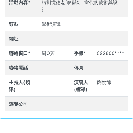
活動內容*
請劉悅德老師暢談，當代的藝術與設
計。
類型
學術演講
網址
聯絡窗口*
周O芳
手機*
092800****
聯絡電話
傳真
主持人(領
演講人
劉悅德
隊)
(響導)
遊覽公司