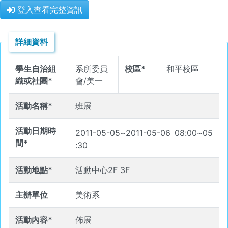
登入查看完整資訊
詳細資料
學生自治組
系所委員
校區*
和平校區
織或社團*
會/美一
活動名稱*
班展
活動日期時
2011-05-05
~
2011-05-06
08
:
00
~
05
間*
:
30
活動地點*
活動中心2F 3F
主辦單位
美術系
活動內容*
佈展