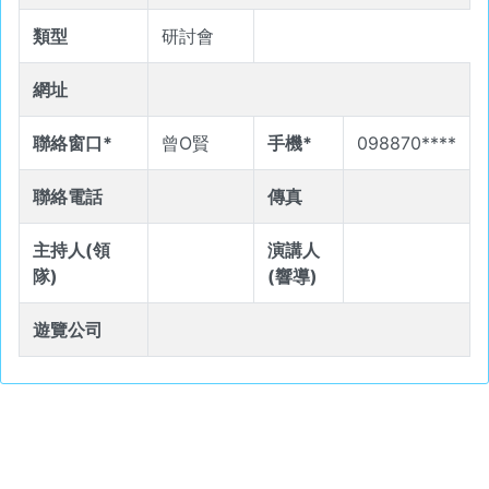
類型
研討會
網址
聯絡窗口*
曾O賢
手機*
098870****
聯絡電話
傳真
主持人(領
演講人
隊)
(響導)
遊覽公司