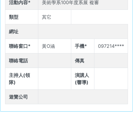
活動內容*
美術學系100年度系展 複審
類型
其它
網址
聯絡窗口*
黃O涵
手機*
097214****
聯絡電話
傳真
主持人(領
演講人
隊)
(響導)
遊覽公司