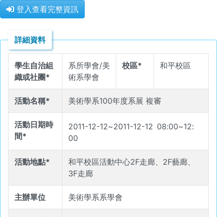
登入查看完整資訊
詳細資料
學生自治組
系所學會/美
校區*
和平校區
織或社團*
術系學會
活動名稱*
美術學系100年度系展 複審
活動日期時
2011-12-12
~
2011-12-12
08
:
00
~
12
:
間*
00
活動地點*
和平校區活動中心2F走廊、2F藝廊、
3F走廊
主辦單位
美術學系系學會