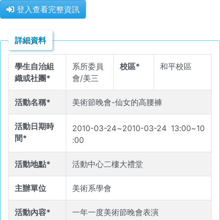
登入查看完整資訊
詳細資料
學生自治組
系所委員
校區*
和平校區
織或社團*
會/美三
活動名稱*
美術節晚會-仙女的高腰褲
活動日期時
2010-03-24
~
2010-03-24
13
:
00
~
10
間*
:
00
活動地點*
活動中心二樓大禮堂
主辦單位
美術系學會
活動內容*
一年一度美術節晚會表演