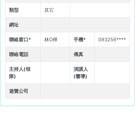
類型
其它
網址
聯絡窗口*
林O樺
手機*
093256****
聯絡電話
傳真
主持人(領
演講人
隊)
(響導)
遊覽公司