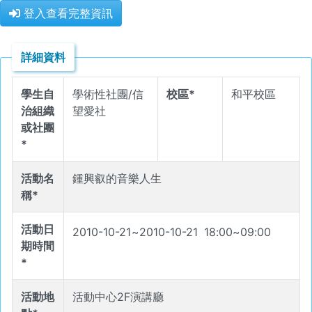
登入查看完整資訊
詳細資料
學生自
學術性社團/信
校區*
和平校區
治組織
望愛社
或社團
*
活動名
鍾興叡的音樂人生
稱*
活動日
2010-10-21
~
2010-10-21
18
:
00
~
09
:
00
期時間
*
活動地
活動中心2F演講廳