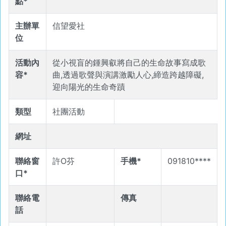
點*
主辦單
信望愛社
位
活動內
從小視盲的鍾興叡將自己的生命故事寫成歌
容*
曲,透過歌聲與演講激勵人心,締造跨越障礙,
迎向陽光的生命奇蹟
類型
社團活動
網址
聯絡窗
許O芬
手機*
091810****
口*
聯絡電
傳真
話