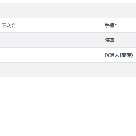
莊O柔
手機*
傳真
演講人(響導)