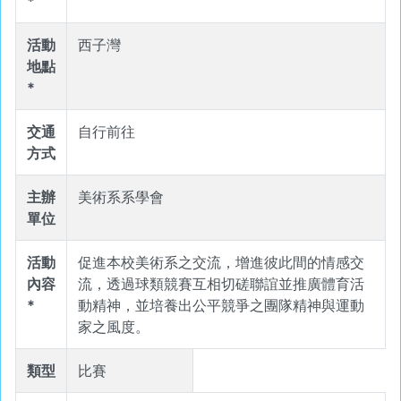
*
活動
西子灣
地點
*
交通
自行前往
方式
主辦
美術系系學會
單位
活動
促進本校美術系之交流，增進彼此間的情感交
內容
流，透過球類競賽互相切磋聯誼並推廣體育活
*
動精神，並培養出公平競爭之團隊精神與運動
家之風度。
類型
比賽