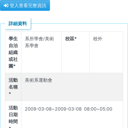
登入查看完整資訊
詳細資料
學生
系所學會/美術
校區*
校外
自治
系學會
組織
或社
團*
活動
美術系運動會
名稱
*
活動
2009-03-08
~
2009-03-08
08
:
00
~
05
:
00
日期
時間