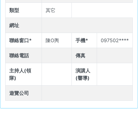
類型
其它
網址
聯絡窗口*
陳O輿
手機*
097502****
聯絡電話
傳真
主持人(領
演講人
隊)
(響導)
遊覽公司