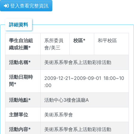
登入查看完整資訊
詳細資料
學生自治組
系所委員
校區*
和平校區
織或社團*
會/美三
活動名稱*
美術系系學會系上活動彩排活動
活動日期時
2009-12-21
~
2009-09-01
18
:
00
~
10
間*
:
00
活動地點*
活動中心3樓會議廳A
主辦單位
美術系系學會
活動內容*
美術系系學會系上活動彩排活動