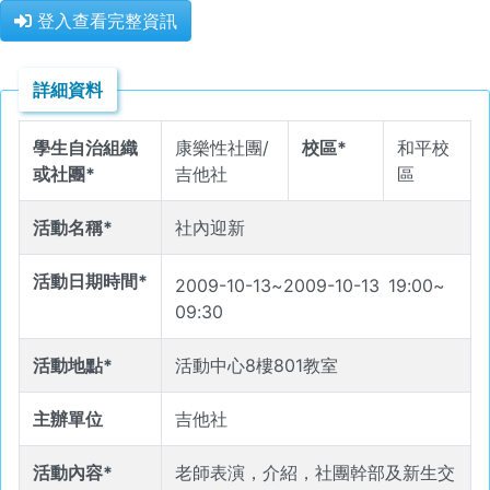
登入查看完整資訊
詳細資料
學生自治組織
康樂性社團/
校區*
和平校
或社團*
吉他社
區
活動名稱*
社內迎新
活動日期時間*
2009-10-13
~
2009-10-13
19
:
00
~
09
:
30
活動地點*
活動中心8樓801教室
主辦單位
吉他社
活動內容*
老師表演，介紹，社團幹部及新生交