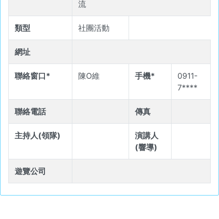
流
類型
社團活動
網址
聯絡窗口*
陳O維
手機*
0911-
7****
聯絡電話
傳真
主持人(領隊)
演講人
(響導)
遊覽公司